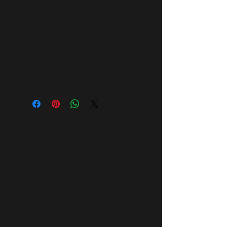
un shock de frio a tu piel para
descongestionarla y desinflamar tus
ojeras.
💡 Si tienes alguna consulta
haz clic aquí
para ayudarte por WhatsApp, te
brindaremos una asesoría gratuita.