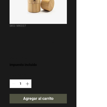
SKU: MK037
Roller Doble -
Control grasa y
desinflamante
Precio
75,00 PEN
Impuesto incluido
Cantidad
*
Agregar al carrito