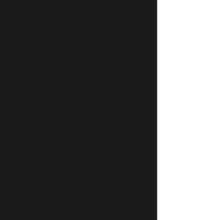
Roller con doble fungino, absorbe la grasa
y desinflama. Llega el verano y nuestro
rostro se vuelve mas graso y brilloso.
Con este accesorio de skincare podrás:
Quitar el brillo de la grasita durante el
dia con la punta de Piedra Volcánica
que absorbe la oleosidad (esta
piedrita es reutilizable y podrás
lavarla con un jaboncillo suave y
neutro y dejar secar por 24hrs para
volver a utilizarla sin ningún
problema) Con esto generamos
menos desperdicios que con los
papelitos de arroz que absorben la
grasa.
Con la punta de ACERO podrás darle