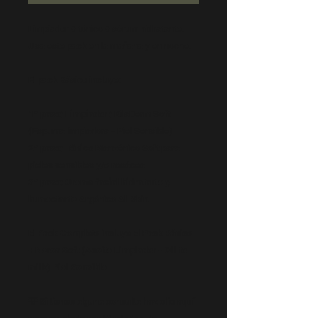
Limpiador + tónico + sérum hidratante.
Usa este pack en la mañana y en noche.
El pack Básico incluye:
1º paso: Limpiador :
KilaDerm Soft
(Espuma limpiadora - Piel Sensible)
2º paso: Tónico
Manzénico Soft para
pieles sensibles y/o rosácea
3º paso: Crema facial hidratante y
humectante
Argónico All Skin.
El Pack Completo incluye El Pack Básico
+
Nerea Soft (Aceite Limpiador - Oil to
milk) Piel Sensible
💡 Si tienes alguna consulta
haz clic aquí