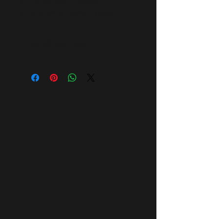
para ayudarte por WhatsApp, te
brindaremos una asesoría gratuita.
✦ Beneficios clave
✅ Repara y equilibra la barrera
cutánea
🌿 Apto para piel sensible
🚫 Sin parabenos ni químicos
agresivos
🧪 Ingredientes con respaldo médico
🧘 Ideal para rutinas conscientes y
naturales