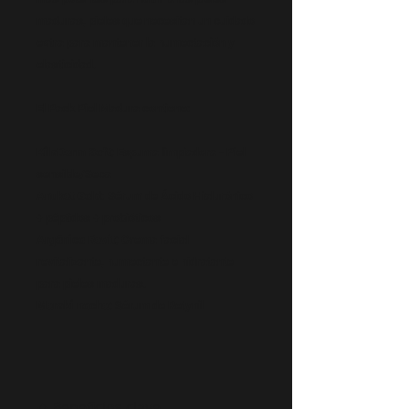
maduras, pieles que necesitan un cuidado
extra para mantener la humectación y
elasticidad.
El Pack Piel Madura contiene:
KilaDerm Soft:
Espuma limpiadora - Piel
sensible/Seca
Anuket Gold
: Sérum de Ácido Hialurónico
+ péptidos + probióticos
Argónico Revit:
Crema facial
revitalizante, humectante e hidratante
para pieles maduras.
Meraki noche:
Sérum de Retynil
✦ Beneficios clave