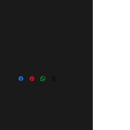
mask AURORA
actúa mientras duermes
para restaurar, calmar y dejar tu piel
visiblemente más suave y fresca al
despertar. ¡El combo perfecto para un
despertar con piel radiante y revitalizada
💡 Si tienes alguna consulta
haz clic aquí
para ayudarte por WhatsApp, te
brindaremos una asesoría gratuita.