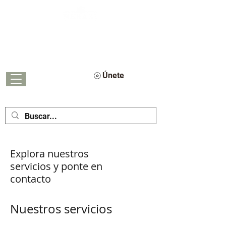
Cosmética natural, segura y formulada por
médicos en Perú
Rutinas naturales que equilibran tu piel.
Formuladas por médicos, diseñadas para resultados visibles.
Únete
Explora nuestros
servicios y ponte en
contacto
Nuestros servicios